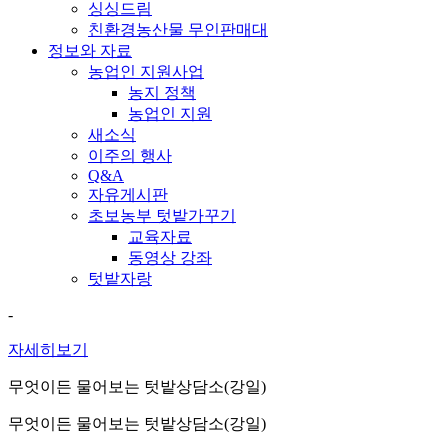
싱싱드림
친환경농산물 무인판매대
정보와 자료
농업인 지원사업
농지 정책
농업인 지원
새소식
이주의 행사
Q&A
자유게시판
초보농부 텃밭가꾸기
교육자료
동영상 강좌
텃밭자랑
-
자세히보기
무엇이든 물어보는 텃밭상담소(강일)
무엇이든 물어보는 텃밭상담소(강일)