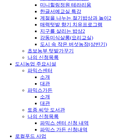
미니힐링정원 테라리움
한글서예교실 특강
계절을 나누는 절기밥상과 놀이2
매력텃밭 향기 치유프로그램
지구를 살리는 밥상2
강동미식살롱(요리교실)
도시 속 작은 버섯농장(상반기)
초보농부 텃밭가꾸기
나의 신청목록
도시농업 주요시설
파믹스센터
소개
대관
파믹스가든
소개
대관
토종 씨앗 도서관
나의 신청목록
파믹스 센터 신청 내역
파믹스 가든 신청내역
로컬푸드 사업