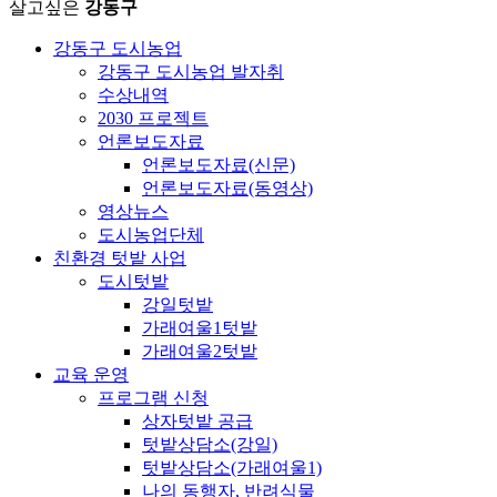
살고싶은
강동구
강동구 도시농업
강동구 도시농업 발자취
수상내역
2030 프로젝트
언론보도자료
언론보도자료(신문)
언론보도자료(동영상)
영상뉴스
도시농업단체
친환경 텃밭 사업
도시텃밭
강일텃밭
가래여울1텃밭
가래여울2텃밭
교육 운영
프로그램 신청
상자텃밭 공급
텃밭상담소(강일)
텃밭상담소(가래여울1)
나의 동행자, 반려식물