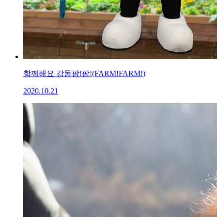
함께해요 강동팜!팜!(FARM!FARM!)
2020.10.21