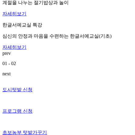
계절을 나누는 절기밥상과 놀이
자세히보기
한글서예교실 특강
심신의 안정과 마음을 수련하는 한글서예교실(기초)
자세히보기
prev
01
-
02
next
도시텃밭 신청
프로그램 신청
초보농부 텃밭가꾸기