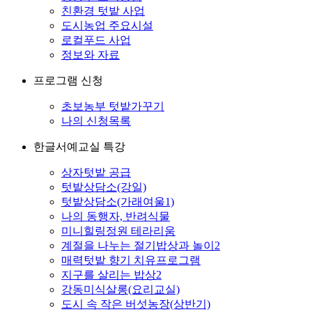
친환경 텃밭 사업
도시농업 주요시설
로컬푸드 사업
정보와 자료
프로그램 신청
초보농부 텃밭가꾸기
나의 신청목록
한글서예교실 특강
상자텃밭 공급
텃밭상담소(강일)
텃밭상담소(가래여울1)
나의 동행자, 반려식물
미니힐링정원 테라리움
계절을 나누는 절기밥상과 놀이2
매력텃밭 향기 치유프로그램
지구를 살리는 밥상2
강동미식살롱(요리교실)
도시 속 작은 버섯농장(상반기)