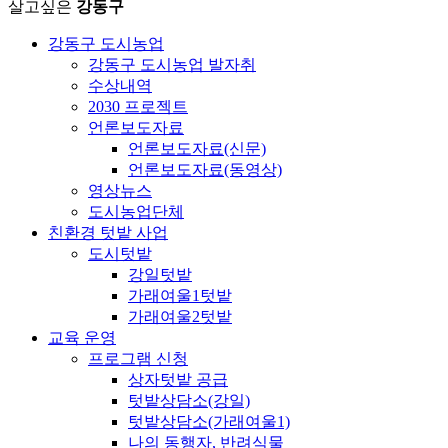
살고싶은
강동구
강동구 도시농업
강동구 도시농업 발자취
수상내역
2030 프로젝트
언론보도자료
언론보도자료(신문)
언론보도자료(동영상)
영상뉴스
도시농업단체
친환경 텃밭 사업
도시텃밭
강일텃밭
가래여울1텃밭
가래여울2텃밭
교육 운영
프로그램 신청
상자텃밭 공급
텃밭상담소(강일)
텃밭상담소(가래여울1)
나의 동행자, 반려식물