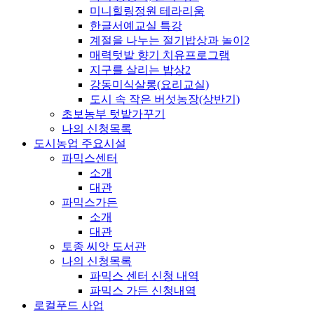
미니힐링정원 테라리움
한글서예교실 특강
계절을 나누는 절기밥상과 놀이2
매력텃밭 향기 치유프로그램
지구를 살리는 밥상2
강동미식살롱(요리교실)
도시 속 작은 버섯농장(상반기)
초보농부 텃밭가꾸기
나의 신청목록
도시농업 주요시설
파믹스센터
소개
대관
파믹스가든
소개
대관
토종 씨앗 도서관
나의 신청목록
파믹스 센터 신청 내역
파믹스 가든 신청내역
로컬푸드 사업