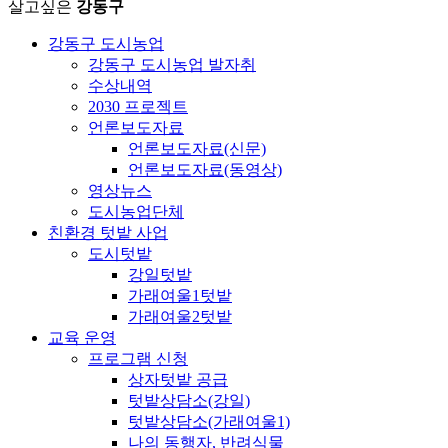
살고싶은
강동구
강동구 도시농업
강동구 도시농업 발자취
수상내역
2030 프로젝트
언론보도자료
언론보도자료(신문)
언론보도자료(동영상)
영상뉴스
도시농업단체
친환경 텃밭 사업
도시텃밭
강일텃밭
가래여울1텃밭
가래여울2텃밭
교육 운영
프로그램 신청
상자텃밭 공급
텃밭상담소(강일)
텃밭상담소(가래여울1)
나의 동행자, 반려식물