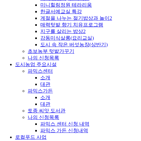
미니힐링정원 테라리움
한글서예교실 특강
계절을 나누는 절기밥상과 놀이2
매력텃밭 향기 치유프로그램
지구를 살리는 밥상2
강동미식살롱(요리교실)
도시 속 작은 버섯농장(상반기)
초보농부 텃밭가꾸기
나의 신청목록
도시농업 주요시설
파믹스센터
소개
대관
파믹스가든
소개
대관
토종 씨앗 도서관
나의 신청목록
파믹스 센터 신청 내역
파믹스 가든 신청내역
로컬푸드 사업