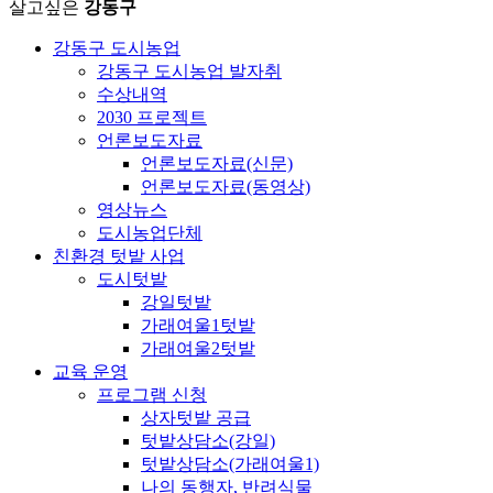
살고싶은
강동구
강동구 도시농업
강동구 도시농업 발자취
수상내역
2030 프로젝트
언론보도자료
언론보도자료(신문)
언론보도자료(동영상)
영상뉴스
도시농업단체
친환경 텃밭 사업
도시텃밭
강일텃밭
가래여울1텃밭
가래여울2텃밭
교육 운영
프로그램 신청
상자텃밭 공급
텃밭상담소(강일)
텃밭상담소(가래여울1)
나의 동행자, 반려식물