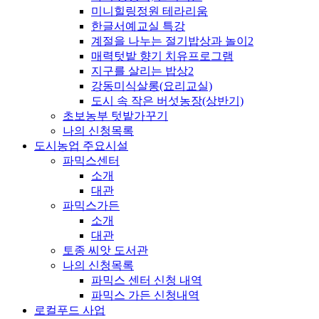
미니힐링정원 테라리움
한글서예교실 특강
계절을 나누는 절기밥상과 놀이2
매력텃밭 향기 치유프로그램
지구를 살리는 밥상2
강동미식살롱(요리교실)
도시 속 작은 버섯농장(상반기)
초보농부 텃밭가꾸기
나의 신청목록
도시농업 주요시설
파믹스센터
소개
대관
파믹스가든
소개
대관
토종 씨앗 도서관
나의 신청목록
파믹스 센터 신청 내역
파믹스 가든 신청내역
로컬푸드 사업