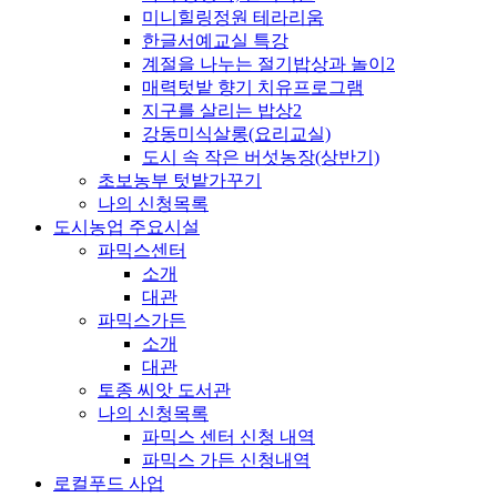
미니힐링정원 테라리움
한글서예교실 특강
계절을 나누는 절기밥상과 놀이2
매력텃밭 향기 치유프로그램
지구를 살리는 밥상2
강동미식살롱(요리교실)
도시 속 작은 버섯농장(상반기)
초보농부 텃밭가꾸기
나의 신청목록
도시농업 주요시설
파믹스센터
소개
대관
파믹스가든
소개
대관
토종 씨앗 도서관
나의 신청목록
파믹스 센터 신청 내역
파믹스 가든 신청내역
로컬푸드 사업