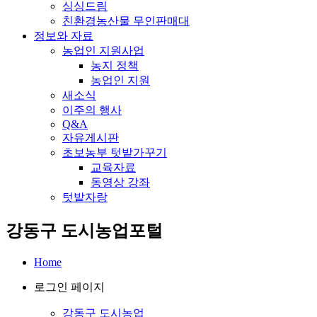
싱싱드림
친환경농산물 무인판매대
정보와 자료
농업인 지원사업
농지 정책
농업인 지원
새소식
이주의 행사
Q&A
자유게시판
초보농부 텃밭가꾸기
교육자료
동영상 강좌
텃밭자랑
강동구 도시농업포털
Home
로그인 페이지
강동구 도시농업