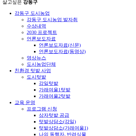
살고싶은
강동구
강동구 도시농업
강동구 도시농업 발자취
수상내역
2030 프로젝트
언론보도자료
언론보도자료(신문)
언론보도자료(동영상)
영상뉴스
도시농업단체
친환경 텃밭 사업
도시텃밭
강일텃밭
가래여울1텃밭
가래여울2텃밭
교육 운영
프로그램 신청
상자텃밭 공급
텃밭상담소(강일)
텃밭상담소(가래여울1)
나의 동행자, 반려식물